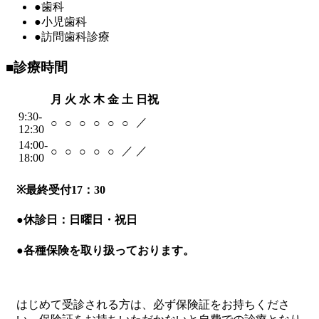
●
歯科
●
小児歯科
●
訪問歯科診療
■
診療時間
月
火
水
木
金
土
日祝
9:30-
／
○
○
○
○
○
○
12:30
14:00-
／
／
○
○
○
○
○
18:00
※
最終受付17：30
●
休診日：日曜日・祝日
●
各種保険を取り扱っております。
はじめて受診される方は、必ず保険証をお持ちくださ