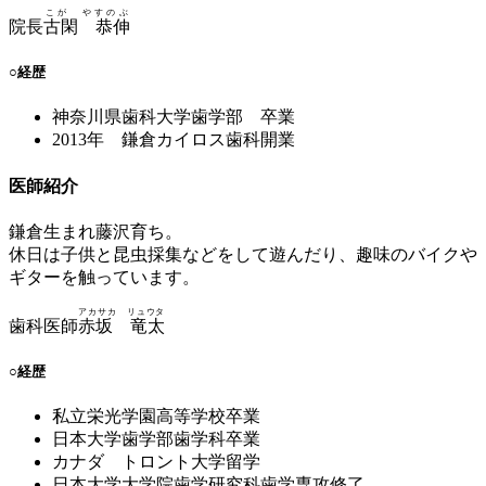
こが やすのぶ
院長
古閑 恭伸
○
経歴
神奈川県歯科大学歯学部 卒業
2013年 鎌倉カイロス歯科開業
医師紹介
鎌倉生まれ藤沢育ち。
休日は子供と昆虫採集などをして遊んだり、趣味のバイクや
ギターを触っています。
アカサカ リュウタ
歯科医師
赤坂 竜太
○
経歴
私立栄光学園高等学校卒業
日本大学歯学部歯学科卒業
カナダ トロント大学留学
日本大学大学院歯学研究科歯学専攻修了