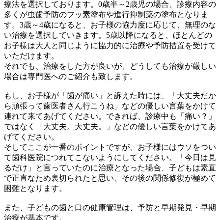
療法を選択しております。0歳半～2歳児の場合、診療内容の
多くが虫歯予防のフッ素塗布や進行抑制薬の塗布となりま
す。3歳～4歳になると、お子様の協力度に応じて、無理のな
い治療を選択していきます。5歳以降になると、ほとんどの
お子様は大人と同じように協力的に治療や予防措置を受けて
いただけます。
それでも、治療をした方が良いが、どうしても治療が厳しい
場合は専門医へのご紹介も致します。
もし、お子様が「歯が痛い」と訴えた時には、「大丈夫だか
ら頑張って歯医者さん行こうね」などの優しい言葉をかけて
連れて来てあげてください。できれば、診療中も「痛い？」
ではなく「大丈夫。大丈夫。」などの優しい言葉をかけてあ
げてください。
そしてここが一番のポイントですが、お子様にはウソをつい
て歯科医院につれてこないようにしてください。「今日は見
るだけ」と言っていたのに治療となった場合、子どもは素直
で正直なため裏切られたと思い、その後の関係修復が極めて
困難となります。
また、子どもの歯と口の健康管理は、予防と早期発見・早期
治療が基本です。